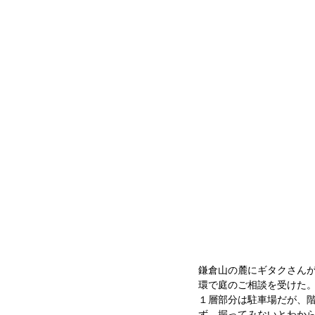
鎌倉山の麓にギタクさん
環で庭のご相談を受けた
１層部分は駐車場だが、
ず、掘ってみないとわか