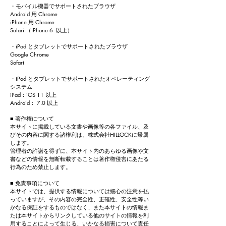
・モバイル機器でサポートされたブラウザ
Android 用 Chrome
iPhone 用 Chrome
Safari （iPhone 6 以上）
・iPad とタブレットでサポートされたブラウザ
Google Chrome
Safari
・iPad とタブレットでサポートされたオペレーティング
システム
iPad：iOS 11 以上
Android： 7.0 以上
■ 著作権について
本サイトに掲載している文書や画像等の各ファイル、及
びその内容に関する諸権利は、株式会社HILLOCKに帰属
します。
管理者の許諾を得ずに、本サイト内のあらゆる画像や文
書などの情報を無断転載することは著作権侵害にあたる
行為のため禁止します。
■ 免責事項について
本サイトでは、提供する情報については細心の注意を払
っていますが、その内容の完全性、正確性、安全性等い
かなる保証をするものではなく、また本サイトの情報ま
たは本サイトからリンクしている他のサイトの情報を利
用することによって生じる、いかなる損害について責任